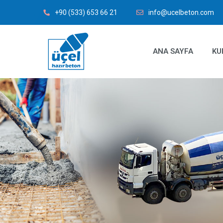
+90 (533) 653 66 21
info@ucelbeton.com
ANA SAYFA
KU