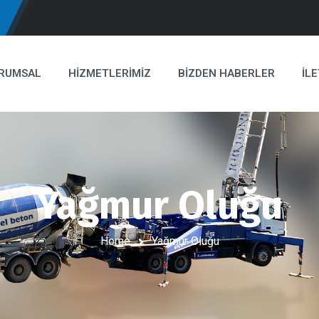
RUMSAL
HIZMETLERIMIZ
BIZDEN HABERLER
İLE
Yağmur Oluğu
Home
Yağmur Oluğu