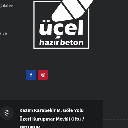
Çakıl ve
e ve
Kazım Karabekir M. Göle Yolu
Üzeri Kurupınar Mevkii Oltu /
ERZURUM