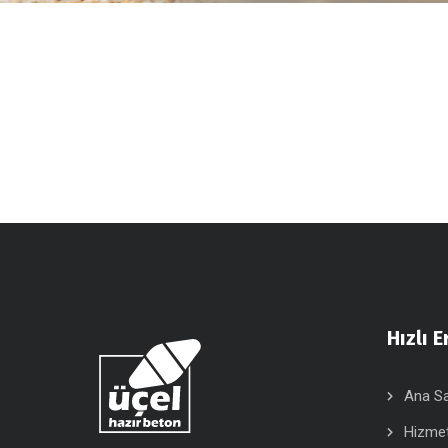
Hızlı E
Ana S
Hizmet